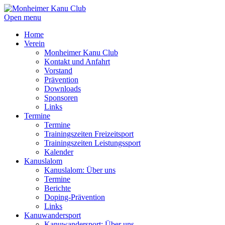
Open menu
Home
Verein
Monheimer Kanu Club
Kontakt und Anfahrt
Vorstand
Prävention
Downloads
Sponsoren
Links
Termine
Termine
Trainingszeiten Freizeitsport
Trainingszeiten Leistungssport
Kalender
Kanuslalom
Kanuslalom: Über uns
Termine
Berichte
Doping-Prävention
Links
Kanuwandersport
Kanuwandersport: Über uns